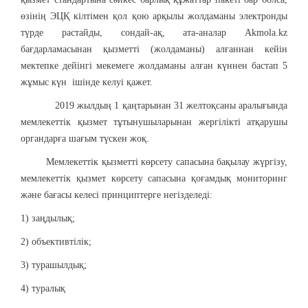
өзінің ЭЦҚ кілтімен қол қою арқылы жолдаманы электронды
түрде растайды, сондай-ақ, ата-аналар Akmola.kz
бағдарламасынан қызметті (жолдаманы) алғаннан кейін
мектепке дейінгі мекемеге жолдаманы алған күннен бастап 5
жұмыс күн ішінде келуі қажет.
2019 жылдың 1 қаңтарынан 31 желтоқсаны аралығында
мемлекеттік қызмет тұтынушыларынан жергілікті атқарушы
органдарға шағым түскен жоқ.
Мемлекеттік қызметті көрсету сапасына бақылау жүргізу,
мемлекеттік қызмет көрсету сапасына қоғамдық мониторинг
және бағасы келесі принциптерге негізделеді:
1) заңдылық;
2) объективтілік;
3) турашылдық;
4) туралық