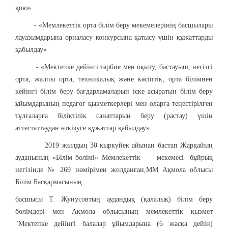
қою»
- «Мемлекеттік орта білім беру мекемелерінің басшылары
лауазымдарына орналасу конкурсына қатысу үшін құжаттарды
қабылдау»
- «Мектепке дейінгі тәрбие мен оқыту, бастауыш, негізгі
орта, жалпы орта, техникалық және кәсіптік, орта білімнен
кейінгі білім беру бағдарламаларын іске асыратын білім беру
ұйымдарының педагог қызметкерлері мен оларға теңестірілген
тұлғаларға біліктілік санаттарын беру (растау) үшін
аттестаттаудан өткізуге құжаттар қабылдау»
2019 жылдың 30 қыркүйек айынан бастап Жарқайың
ауданының «Білім бөлімі» Мемлекеттік мекемесі- бұйрық
негізінде № 269 нөмірімен жолданған,ММ Ақмола облысы
Білім Басқармасының
басшысы Т. Жунусовтың аудандық (қалалық) білім беру
бөлімдері мен Ақмола облысының мемлекеттік қызмет
"Мектепке дейінгі балалар ұйымдарына (6 жасқа дейін)