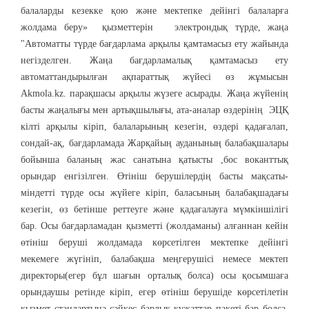
балаларды кезекке қою және мектепке дейінгі балаларға
жолдама беру» қызметтерін электрондық түрде, жаңа
"Автоматты түрде бағдарлама арқылы қамтамасыз ету жайында
негізделген. Жаңа бағдарламалық қамтамасыз ету
автоматтандырылған ақпараттық жүйесі өз жұмысын
Akmola.kz. парақшасы арқылы жүзеге асырады. Жаңа жүйенің
басты жаңалығы мен артықшылығы, ата-аналар өздерінің ЭЦҚ
кілті арқылы кіріп, балаларының кезегін, өздері қадағалап,
сондай-ақ, бағдарламада Жарқайың ауданының балабақшалары
бойынша баланың жас санатына қатысты ,бос воканттық
орындар енгізілген. Өтініш берушілердің басты мақсаты-
міндетті түрде осы жүйеге кіріп, баласының балабақшадағы
кезегін, өз бетінше реттеуге және қадағалауға мүмкіншілігі
бар. Осы бағдарламадан қызметті (жолдаманы) алғаннан кейін
өтініш беруші жолдамада көрсетілген мектепке дейінгі
мекемеге жүгініп, балабақша меңгерушісі немесе мектеп
директоры(егер бұл шағын орталық болса) осы қосымшаға
орындаушы ретінде кіріп, егер өтініш берушіде көрсетілетін
қызмет стандартына сәйкес барлық құжаттар пакеті бар болса,