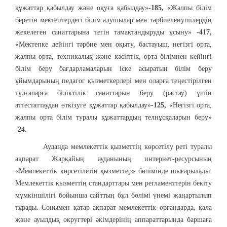
құжаттар қабылдау және оқуға қабылдау»-
185,
«Жалпы білім
беретін мектептердегі білім алушылар мен тәрбиеленушілердің
жекелеген санаттарына тегін тамақтандыруды ұсыну»
-417,
«Мектепке дейінгі тәрбие мен оқыту, бастауыш, негізгі орта,
жалпы орта, техникалық және кәсіптік, орта білімнен кейінгі
білім беру бағдарламаларын іске асыратын білім беру
ұйымдарының педагог қызметкерлері мен оларға теңестірілген
тұлғаларға біліктілік санаттарын беру (растау) үшін
аттестаттаудан өткізуге құжаттар қабылдау»-
125,
«Негізгі орта,
жалпы орта білім туралы құжаттардың телнұсқаларын беру»
-
24.
Ауданда мемлекеттік қызметтің көрсетілу реті туралы
ақпарат Жарқайың ауданының интернет-ресурсының
«Мемлекеттік көрсетілетін қызметтер» бөлімінде шығарылады.
Мемлекеттік қызметтің стандарттары мен регламенттерін бекіту
мүмкіншілігі бойынша сайттың бұл бөлімі үнемі жаңартылып
тұрады. Сонымен қатар ақпарат мемлекеттік органдарда, қала
және ауылдық округтері әкімдерінің аппараттарында баршаға