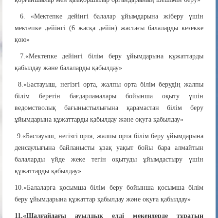
6. «Мектепке дейінгі балалар ұйымдарына жіберу үшін
мектепке дейінгі (6 жасқа дейін) жастағы балаларды кезекке
қою»
7.«Мектепке дейінгі білім беру ұйымдарына құжаттарды
қабылдау және балаларды қабылдау»
8.«Бастауыш, негізгі орта, жалпы орта білім берудің жалпы
білім беретін бағдарламалары бойынша оқыту үшін
ведомстволық бағыныстылығына қарамастан білім беру
ұйымдарына құжаттарды қабылдау және оқуға қабылдау»
9.«Бастауыш, негізгі орта, жалпы орта білім беру ұйымдарына
денсаулығына байланысты ұзақ уақыт бойы бара алмайтын
балаларды үйде жеке тегін оқытуды ұйымдастыру үшін
құжаттарды қабылдау»
10.«Балаларға қосымша білім беру бойынша қосымша білім
беру ұйымдарына құжаттар қабылдау және оқуға қабылдау»
11.«Шалғайдағы ауылдық елді мекендерде тұратын