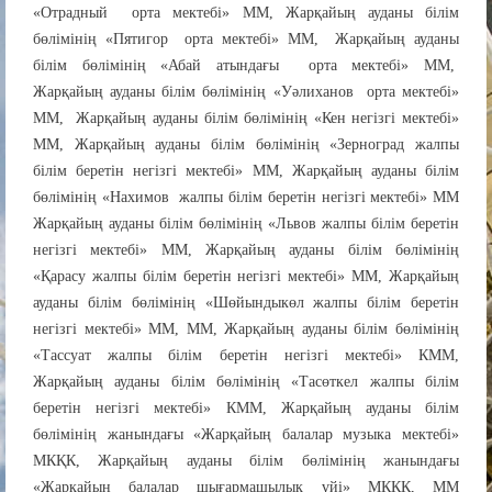
«Отрадный орта мектебі» ММ, Жарқайың ауданы білім
бөлімінің «Пятигор орта мектебі» ММ, Жарқайың ауданы
білім бөлімінің «Абай атындағы орта мектебі» ММ,
Жарқайың ауданы білім бөлімінің «Уәлиханов орта мектебі»
ММ, Жарқайың ауданы білім бөлімінің «Кен негізгі мектебі»
ММ, Жарқайың ауданы білім бөлімінің «Зерноград жалпы
білім беретін негізгі мектебі» ММ, Жарқайың ауданы білім
бөлімінің «Нахимов жалпы білім беретін негізгі мектебі» ММ
Жарқайың ауданы білім бөлімінің «Львов жалпы білім беретін
негізгі мектебі» ММ, Жарқайың ауданы білім бөлімінің
«Қарасу жалпы білім беретін негізгі мектебі» ММ, Жарқайың
ауданы білім бөлімінің «Шөйындыкөл жалпы білім беретін
негізгі мектебі» ММ, ММ, Жарқайың ауданы білім бөлімінің
«Тассуат жалпы білім беретін негізгі мектебі» КММ,
Жарқайың ауданы білім бөлімінің «Тасөткел жалпы білім
беретін негізгі мектебі» КММ, Жарқайың ауданы білім
бөлімінің жанындағы «Жарқайың балалар музыка мектебі»
МКҚК, Жарқайың ауданы білім бөлімінің жанындағы
«Жарқайың балалар шығармашылық үйі» МКҚК, ММ