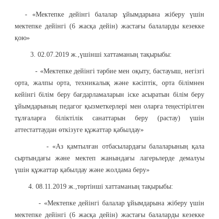
- «Мектепке дейінгі балалар ұйымдарына жіберу үшін
мектепке дейінгі (6 жасқа дейін) жастағы балаларды кезекке
қою»
3. 02.07.2019 ж.,үшінші хаттаманың тақырыбы:
- «Мектепке дейінгі тәрбие мен оқыту, бастауыш, негізгі
орта, жалпы орта, техникалық және кәсіптік, орта білімнен
кейінгі білім беру бағдарламаларын іске асыратын білім беру
ұйымдарының педагог қызметкерлері мен оларға теңестірілген
тұлғаларға біліктілік санаттарын беру (растау) үшін
аттестаттаудан өткізуге құжаттар қабылдау»
- «Аз қамтылған отбасылардағы балаларының қала
сыртындағы және мектеп жанындағы лагерьлерде демалуы
үшін құжаттар қабылдау және жолдама беру»
4. 08.11.2019 ж.,төртінші хаттаманың тақырыбы:
- «Мектепке дейінгі балалар ұйымдарына жіберу үшін
мектепке дейінгі (6 жасқа дейін) жастағы балаларды кезекке