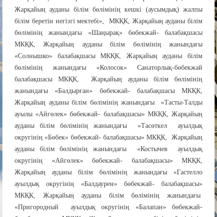
Жарқайың ауданы білім бөлімінің кешкі (аусымдық) жалпы
білім беретін негізгі мектебі», МКҚК, Жарқайың ауданы білім
бөлімінің жанындағы «Шаңырақ» бөбекжай- балабақшасы
МКҚК, Жарқайың ауданы білім бөлімінің жанындағы
«Солнышко» балабақшасы МКҚК, Жарқайың ауданы білім
бөлімінің жанындағы «Колосок» Санаторлық-бөбекжай
балабақшасы МКҚК, Жарқайың ауданы білім бөлімінің
жанындағы «Балдырған» бөбекжай- балабақшасы МКҚК,
Жарқайың ауданы білім бөлімінің жанындағы «Тасты-Талды
ауылы «Айгөлек» бөбекжай- балабақшасы» МКҚК, Жарқайың
ауданы білім бөлімінің жанындағы «Тасөткел ауылдық
округінің «Бөбек» бөбекжай- балабақшасы» МКҚК, Жарқайың
ауданы білім бөлімінің жанындағы «Костычев ауылдық
округінің «Айгөлек» бөбекжай- балабақшасы» МКҚК,
Жарқайың ауданы білім бөлімінің жанындағы «Гастелло
ауылдық округінің «Балдаурен» бөбекжай- балабақшасы»
МКҚК, Жарқайың ауданы білім бөлімінің жанындағы
«Пригородный ауылдық округінің «Балапан» бөбекжай-