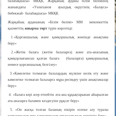
балабақшасы» МКҚК, Жарқайың ауданы білім бөлімінің
жанындағы «Уәлиханов ауылдық округінің «Балауса»
бөбекжай- балабақшасы» МКҚК.
Жарқайың ауданының «Білім бөлімі» ММ мемлекеттік
қызметтің
жиырма төрт
түрін көрсетеді:
1.«Қорғаншылық және қамқоршылық жөнінде анықтама
беру»
2.«Жетім балаға (жетім балаларға) және ата-анасының
қамқорлығынсыз қалған балаға (балаларға) қамқоршылық
немесе қорғаншылық белгілеу»
3.«Кәмелетке толмаған балалардың мүлкіне иелік ету және
кәмелетке толмаған балаларға мұра ресімдеу үшін анықтамалар
беру»
4. «Балаға кері әсер етпейтін ата-ана құқықтарынан айырылған
ата-аналарға баламен кездесуіне рұқсат беру»
5. «Он жасқа толған баланың пікірін есепке алу туралы
қорғаншылар мен қамқоршылар органдарының шешімін беру»