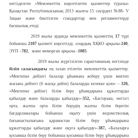
негізделген «Мемлекеттік көрсетілетін қызметтер туралы»
Қазақстан Республикасының 2013 жылғы 15 сәуірдегі №88- V
Заңын және бекітілген стандарттар мен регламенттерді
басшылық етеді.
2019 жылы ауданда мемлекеттік қызметтің
17
түрі
бойынша
2107
қызметі көрсетілді, олардың ХҚКО арқылы-
240
,
ЭҮП –
782
, және меморган арқылы -
1085
.
2019 жылы жүргізілген сараптаманың негізінде
білім саласындағы
ең талап етілетін мемлекеттік қызметтер:
«Мектепке дейінгі балалар ұйымына жіберу үшін мектеп
жасына дейінгі (6 жасқа дейін) балаларды кезекке қою» –
320,
«Мектепке дейінгі білім беру ұйымдарына құжаттарды
қабылдау және балаларды қабылдау»-
352,
«Бастауыш, негізгі
орта, жалпы орта білім берудің жалпы білім беретін
бағдарламалары бойынша оқыту үшін ведомстволық
бағыныстылығына қарамастан білім беру ұйымдарына
құжаттарды қабылдау және оқуға қабылдау»-
387,
«Балаларға
қосымша білім беру бойынша қосымша білім беру ұйымдарына