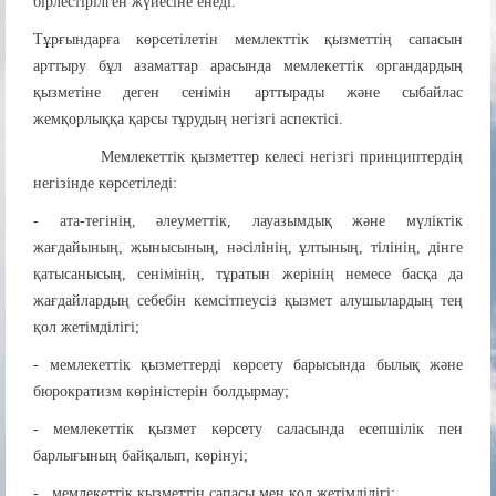
бірлестірілген жүйесіне енеді.
Тұрғындарға көрсетілетін мемлекттік қызметтің сапасын
арттыру бұл азаматтар арасында мемлекеттік органдардың
қызметіне деген сенімін арттырады және сыбайлас
жемқорлыққа қарсы тұрудың негізгі аспектісі.
Мемлекеттік қызметтер келесі негізгі принциптердің
негізінде көрсетіледі:
- ата-тегінің, әлеуметтік, лауазымдық және мүліктік
жағдайының, жынысының, нәсілінің, ұлтының, тілінің, дінге
қатысанысың, сенімінің, тұратын жерінің немесе басқа да
жағдайлардың себебін кемсітпеусіз қызмет алушылардың тең
қол жетімділігі;
- мемлекеттік қызметтерді көрсету барысында былық және
бюрократизм көріністерін болдырмау;
- мемлекеттік қызмет көрсету саласында есепшілік пен
барлығының байқалып, көрінуі;
- мемлекеттік қызметтің сапасы мен қол жетімділігі;