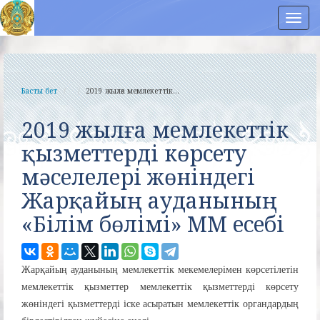
Нав
Басты бет
2019 жылға мемлекеттік...
2019 жылға мемлекеттік
қызметтерді көрсету
мәселелері жөніндегі
Жарқайың ауданының
«Білім бөлімі» ММ есебі
Жарқайың ауданының мемлекеттік мекемелерімен көрсетілетін
мемлекеттік қызметтер мемлекеттік қызметтерді көрсету
жөніндегі қызметтерді іске асыратын мемлекеттік органдардың