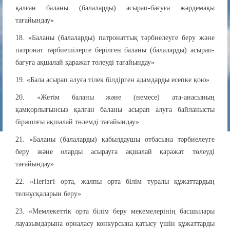
қалған баланы (балаларды) асырап-бағуға жәрдемақы
тағайындау»
18. «Баланы (балаларды) патронаттық тәрбиелеуге беру және
патронат тәрбиешiлерге берiлген баланы (балаларды) асырап-
бағуға ақшалай қаражат төлеуді тағайындау»
19. «Бала асырап алуға тілек білдірген адамдарды есепке қою»
20. «Жетім баланы және (немесе) ата-анасының
қамқорлығынсыз қалған баланы асырап алуға байланысты
біржолғы ақшалай төлемді тағайындау»
21. «Баланы (балаларды) қабылдаушы отбасына тәрбиелеуге
беру және оларды асырауға ақшалай қаражат төлеуді
тағайындау»
22. «Негізгі орта, жалпы орта білім туралы құжаттардың
телнұсқаларын беру»
23. «Мемлекеттік орта білім беру мекемелерінің басшылары
лауазымдарына орналасу конкурсына қатысу үшін құжаттарды