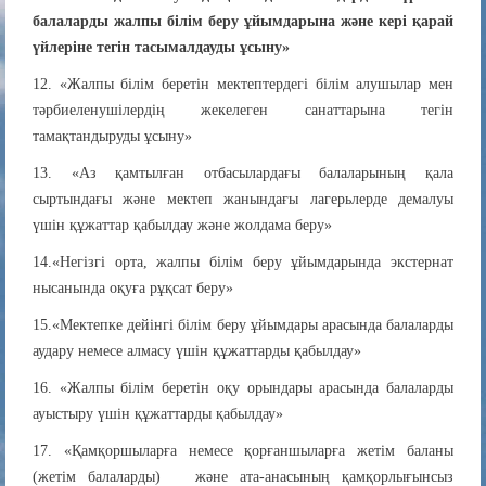
балаларды жалпы білім беру ұйымдарына және кері қарай
үйлеріне тегін тасымалдауды ұсыну»
12. «Жалпы білім беретін мектептердегі білім алушылар мен
тәрбиеленушілердің жекелеген санаттарына тегін
тамақтандыруды ұсыну»
13. «Аз қамтылған отбасылардағы балаларының қала
сыртындағы және мектеп жанындағы лагерьлерде демалуы
үшін құжаттар қабылдау және жолдама беру»
14.«Негізгі орта, жалпы білім беру ұйымдарында экстернат
нысанында оқуға рұқсат беру»
15.«Мектепке дейінгі білім беру ұйымдары арасында балаларды
аудару немесе алмасу үшін құжаттарды қабылдау»
16. «Жалпы білім беретін оқу орындары арасында балаларды
ауыстыру үшін құжаттарды қабылдау»
17. «Қамқоршыларға немесе қорғаншыларға жетім баланы
(жетім балаларды) және ата-анасының қамқорлығынсыз