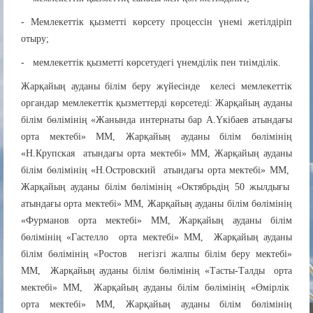
- Мемлекеттік қызметті көрсету процессін үнемі жетілдіріп
отыру;
- мемлекеттік қызметті көрсетудегі үнемділік пен тиімділік.
Жарқайың ауданы білім беру жүйесінде келесі мемлекеттік
органдар мемлекеттік қызметтерді көрсетеді: Жарқайың ауданы
білім бөлімінің «Жанында интернаты бар А.Үкібаев атындағы
орта мектебі» ММ, Жарқайың ауданы білім бөлімінің
«Н.Крупская атындағы орта мектебі» ММ, Жарқайың ауданы
білім бөлімінің «Н.Островский атындағы орта мектебі» ММ,
Жарқайың ауданы білім бөлімінің «Октябрьдің 50 жылдығы
атындағы орта мектебі» ММ, Жарқайың ауданы білім бөлімінің
«Фурманов орта мектебі» ММ, Жарқайың ауданы білім
бөлімінің «Гастелло орта мектебі» ММ, Жарқайың ауданы
білім бөлімінің «Ростов негізгі жалпы білім беру мектебі»
ММ, Жарқайың ауданы білім бөлімінің «Тасты-Талды орта
мектебі» ММ, Жарқайың ауданы білім бөлімінің «Өмірлік
орта мектебі» ММ, Жарқайың ауданы білім бөлімінің