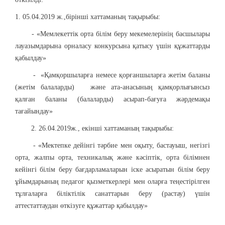
1. 05.04.2019 ж.,бірінші хаттаманың тақырыбы:
- «Мемлекеттік орта білім беру мекемелерінің басшылары
лауазымдарына орналасу конкурсына қатысу үшін құжаттарды
қабылдау»
- «Қамқоршыларға немесе қорғаншыларға жетім баланы
(жетім балаларды) және ата-анасының қамқорлығынсыз
қалған баланы (балаларды) асырап-бағуға жәрдемақы
тағайындау»
2. 26.04.2019ж., екінші хаттаманың тақырыбы:
- «Мектепке дейінгі тәрбие мен оқыту, бастауыш, негізгі
орта, жалпы орта, техникалық және кәсіптік, орта білімнен
кейінгі білім беру бағдарламаларын іске асыратын білім беру
ұйымдарының педагог қызметкерлері мен оларға теңестірілген
тұлғаларға біліктілік санаттарын беру (растау) үшін
аттестаттаудан өткізуге құжаттар қабылдау»