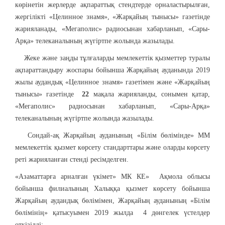
көрінетін жерлерде ақпараттық стендтерде орналастырылған,
жергілікті «Целинное знамя», «Жарқайың тынысы» газетінде
жарияланады, «Мегаполис» радиосынан хабарланып, «Сары-
Арқа» телеканалының жүгіртпе жолында жазылады.
Жеке және заңды тұлғаларды мемлекеттік қызметтер туралы
ақпараттандыру жоспары бойынша Жарқайың ауданында 2019
жылы аудандық «Целинное знамя» газетімен және «Жарқайың
тынысы» газетінде
22
мақала жарияланды, сонымен қатар,
«Мегаполис» радиосынан хабарланып, «Сары-Арқа»
телеканалының жүгіртпе жолында жазылады.
Сондай-ақ Жарқайың ауданының «Білім бөлімінде» ММ
мемлекеттік қызмет көрсету стандарттары және оларды көрсету
реті жарияланған стенді ресімделген.
«Азаматтарға арналған үкімет» МК КЕ» Ақмола облысы
бойынша филиалының Халыққа қызмет көрсету бойынша
Жарқайың аудандық бөлімімен, Жарқайың ауданының «Білім
бөлімінің» қатысуымен 2019 жылда 4 дөнгелек үстелдер
откізілді: