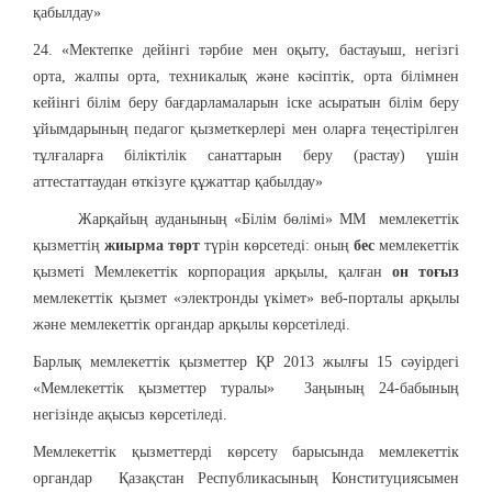
қабылдау»
24. «Мектепке дейінгі тәрбие мен оқыту, бастауыш, негізгі
орта, жалпы орта, техникалық және кәсіптік, орта білімнен
кейінгі білім беру бағдарламаларын іске асыратын білім беру
ұйымдарының педагог қызметкерлері мен оларға теңестірілген
тұлғаларға біліктілік санаттарын беру (растау) үшін
аттестаттаудан өткізуге құжаттар қабылдау»
Жарқайың ауданының «Білім бөлімі» ММ мемлекеттік
қызметтің
жиырма төрт
түрін көрсетеді: оның
бес
мемлекеттік
қызметі Мемлекеттік корпорация арқылы, қалған
он тоғыз
мемлекеттік қызмет «электронды үкімет» веб-порталы арқылы
және мемлекеттік органдар арқылы көрсетіледі.
Барлық мемлекеттік қызметтер ҚР 2013 жылғы 15 сәуірдегі
«Мемлекеттік қызметтер туралы» Заңының 24-бабының
негізінде ақысыз көрсетіледі.
Мемлекеттік қызметтерді көрсету барысында мемлекеттік
органдар Қазақстан Республикасының Конституциясымен